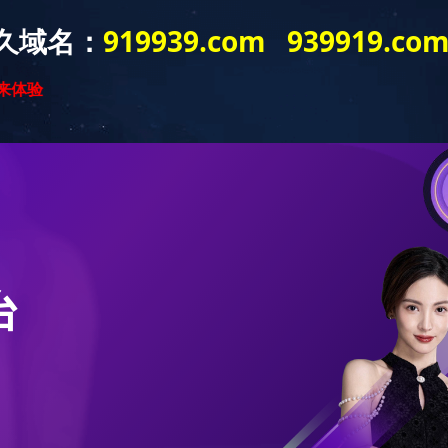
请输入验证码下载附件
利·体育（中国）集团有限公司官网
|
大阳城官网
|
DUOBAO多宝